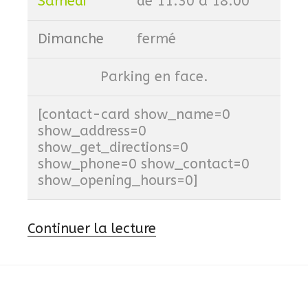
Samedi
de 11:30 à 18:00
Dimanche
fermé
Parking en face.
[contact-card show_name=0
show_address=0
show_get_directions=0
show_phone=0 show_contact=0
show_opening_hours=0]
de
Continuer la lecture
« Contactez-
nous »