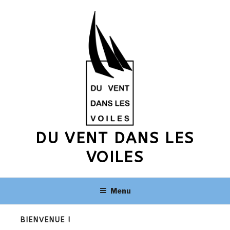
Aller
au
contenu
principal
DU VENT DANS LES
VOILES
Menu
BIENVENUE !