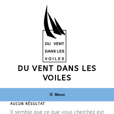
Aller
au
contenu
principal
DU VENT DANS LES
VOILES
Menu
AUCUN RÉSULTAT
Il semble que ce que vous cherchez est