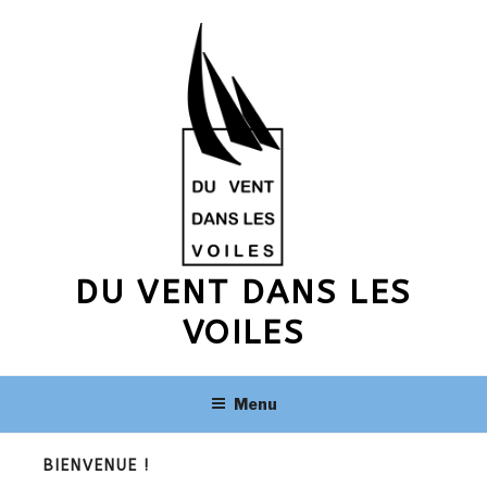
Aller
au
contenu
principal
DU VENT DANS LES
VOILES
Menu
BIENVENUE !