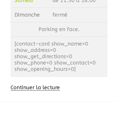
Samedi
de 11:30 à 18:00
Dimanche
fermé
Parking en face.
[contact-card show_name=0
show_address=0
show_get_directions=0
show_phone=0 show_contact=0
show_opening_hours=0]
de
Continuer la lecture
« Contactez-
nous »